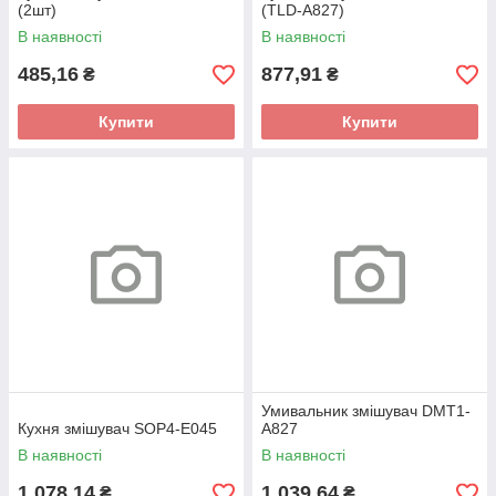
(2шт)
(TLD-A827)
В наявності
В наявності
485,16
877,91
₴
₴
Купити
Купити
Умивальник змішувач DMT1-
Кухня змішувач SOP4-E045
A827
В наявності
В наявності
1 078,14
1 039,64
₴
₴