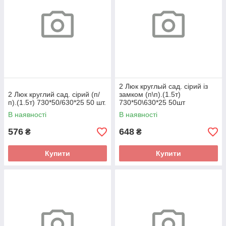
2 Люк круглый сад. сiрий із
2 Люк круглий сад. сірий (п/
замком (п\п).(1.5т)
п).(1.5т) 730*50/630*25 50 шт.
730*50\630*25 50шт
В наявності
В наявності
576
648
₴
₴
Купити
Купити