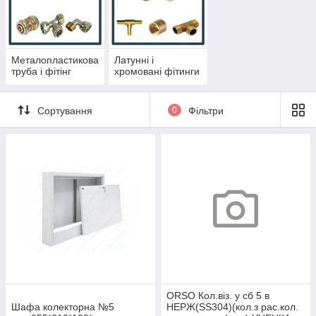
Металопластикова
Латунні і
труба і фітінг
хромовані фітинги
Сортування
0
Фільтри
ORSO Кол.віз. у сб 5 в
Шафа колекторна №5
НЕРЖ(SS304)(кол.з рас.кол.