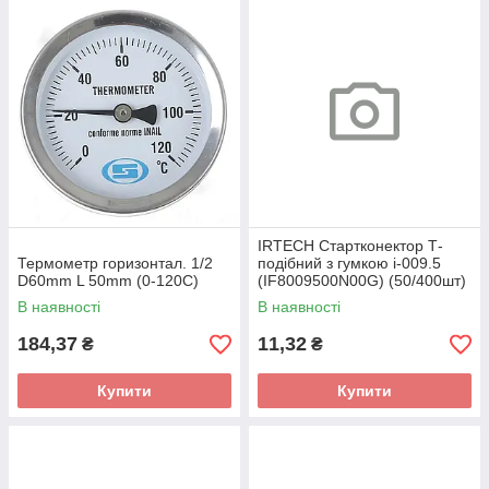
IRTECH Стартконектор Т-
Термометр горизонтал. 1/2
подібний з гумкою i-009.5
D60mm L 50mm (0-120С)
(IF8009500N00G) (50/400шт)
В наявності
В наявності
184,37
11,32
₴
₴
Купити
Купити