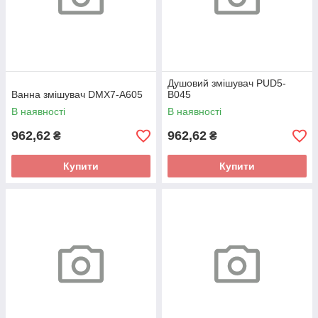
Душовий змішувач PUD5-
Ванна змішувач DMX7-A605
B045
В наявності
В наявності
962,62
962,62
₴
₴
Купити
Купити