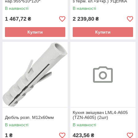
нар.955*610*120*
з терм. кл.+з/+кр.) УЦЕНКА
В наявності
В наявності
1 467,72
2 239,80
₴
₴
Купити
Купити
Кухня змішувач LML4-A605
Дюбіль розп. М12х60мм
(TZN-A605) (2шт)
В наявності
В наявності
1
423,56
₴
₴