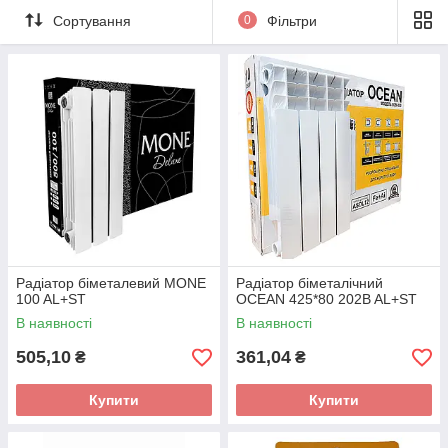
Сортування
0
Фільтри
Радіатор біметалевий MONE
Радіатор біметалічний
100 AL+ST
OCEAN 425*80 202B AL+ST
В наявності
В наявності
505,10
361,04
₴
₴
Купити
Купити