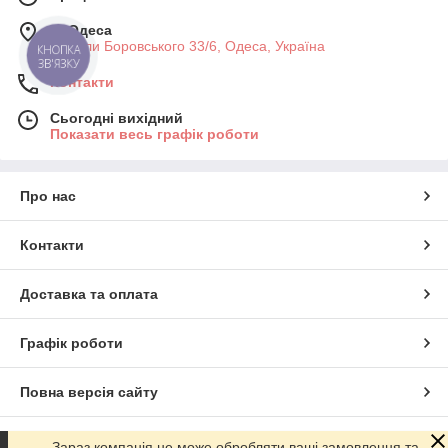
м. Одеса
Миколи Боровського 33/6, Одеса, Україна
КНОПКА
ЗВ'ЯЗКУ
Контакти
Сьогодні вихідний
Показати весь графік роботи
Про нас
Контакти
Доставка та оплата
Графік роботи
Повна версія сайту
Сайт створено на маркетплейсі
Prom.ua
Зараз компанія не може обробляти ваші замовлення та