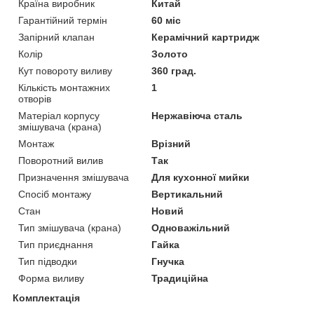
Країна виробник
Китай
Гарантійний термін
60 міс
Запірний клапан
Керамічний картридж
Колір
Золото
Кут повороту виливу
360 град.
Кількість монтажних
1
отворів
Матеріал корпусу
Нержавіюча сталь
змішувача (крана)
Монтаж
Врізний
Поворотний вилив
Так
Призначення змішувача
Для кухонної мийки
Спосіб монтажу
Вертикальний
Стан
Новий
Тип змішувача (крана)
Одноважільний
Тип приєднання
Гайка
Тип підводки
Гнучка
Форма виливу
Традиційна
Комплектація