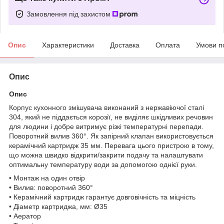
Замовлення під захистом
Опис
Характеристики
Доставка
Оплата
Умови п
Опис
Опис
Корпус кухонного змішувача виконаний з нержавіючої сталі
304, який не піддається корозії, не виділяє шкідливих речовин
для людини і добре витримує різкі температурні перепади.
Поворотний вилив 360°. Як запірний клапан використовується
керамічний картридж 35 мм. Перевага цього пристрою в тому,
що можна швидко відкрити/закрити подачу та налаштувати
оптимальну температуру води за допомогою однієї руки.
• Монтаж на один отвір
• Вилив: поворотний 360°
• Керамічний картридж гарантує довговічність та міцність
• Діаметр картриджа, мм: Ø35
• Аератор