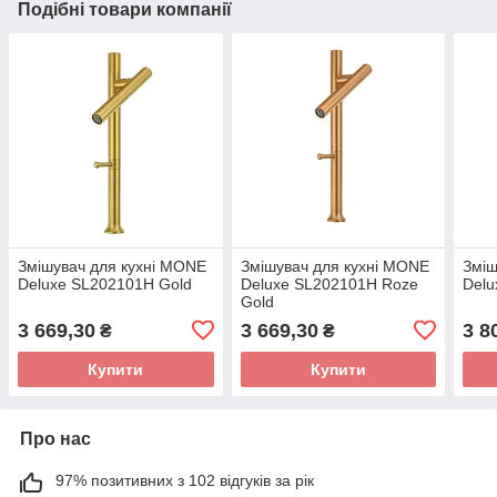
Подібні товари компанії
Змішувач для кухні MONE
Змішувач для кухні MONE
Зміш
Deluxe SL202101H Gold
Deluxe SL202101H Roze
Delu
Gold
3 669,30
3 669,30
3 8
₴
₴
Купити
Купити
Про нас
97% позитивних з 102 відгуків за рік