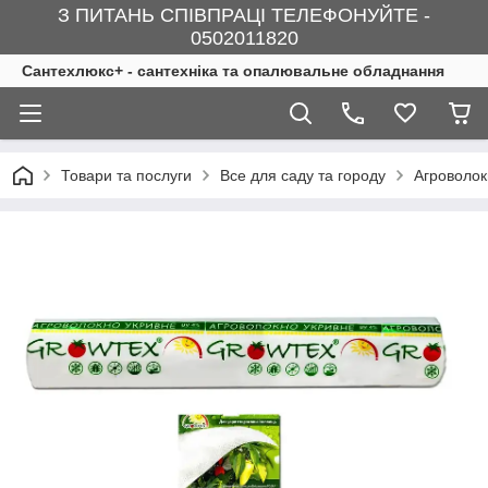
З ПИТАНЬ СПІВПРАЦІ ТЕЛЕФОНУЙТЕ -
0502011820
Сантехлюкс+ - сантехніка та опалювальне обладнання
Товари та послуги
Все для саду та городу
Агроволок