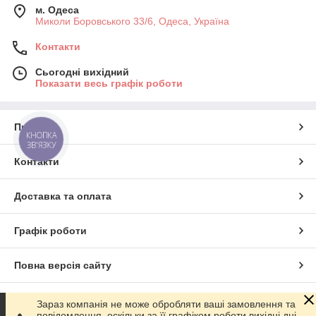
м. Одеса
Миколи Боровського 33/6, Одеса, Україна
Контакти
Сьогодні вихідний
Показати весь графік роботи
Про нас
КНОПКА
ЗВ'ЯЗКУ
Контакти
Доставка та оплата
Графік роботи
Повна версія сайту
Сайт створено на маркетплейсі
Prom.ua
Зараз компанія не може обробляти ваші замовлення та
повідомлення, оскільки за її графіком роботи вихідні дні.