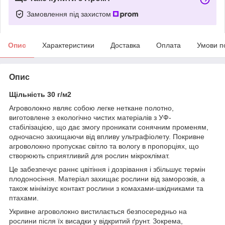
Замовлення під захистом
Опис
Характеристики
Доставка
Оплата
Умови п
Опис
Щільність 30 г/м2
Агроволокно являє собою легке неткане полотно,
виготовлене з екологічно чистих матеріалів з УФ-
стабілізацією, що дає змогу проникати сонячним променям,
одночасно захищаючи від впливу ультрафіолету. Покривне
агроволокно пропускає світло та вологу в пропорціях, що
створюють сприятливий для рослин мікроклімат.
Це забезпечує раннє цвітіння і дозрівання і збільшує термін
плодоносіння. Матеріал захищає рослини від заморозків, а
також мінімізує контакт рослини з комахами-шкідниками та
птахами.
Укривне агроволокно вистилається безпосередньо на
рослини після їх висадки у відкритий ґрунт. Зокрема,