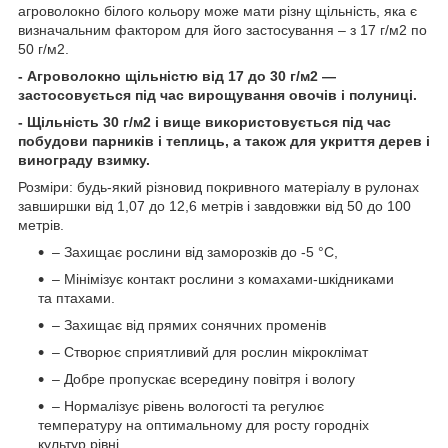
агроволокно білого кольору може мати різну щільність, яка є
визначальним фактором для його застосування – з 17 г/м2 по
50 г/м2.
- Агроволокно щільністю від 17 до 30 г/м2 —
застосовується під час вирощування овочів і полуниці.
- Щільність 30 г/м2 і вище використовується під час
побудови парників і теплиць, а також для укриття дерев і
винограду взимку.
Розміри: будь-який різновид покривного матеріалу в рулонах
завширшки від 1,07 до 12,6 метрів і завдовжки від 50 до 100
метрів.
– Захищає рослини від заморозків до -5 °C,
– Мінімізує контакт рослини з комахами-шкідниками
та птахами.
– Захищає від прямих сонячних променів
– Створює сприятливий для рослин мікроклімат
– Добре пропускає всередину повітря і вологу
– Нормалізує рівень вологості та регулює
температуру на оптимальному для росту городніх
культур рівні