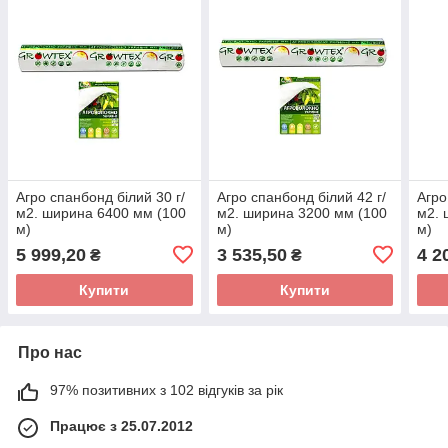
Агро спанбонд білий 30 г/
Агро спанбонд білий 42 г/
Агро
м2. ширина 6400 мм (100
м2. ширина 3200 мм (100
м2. 
м)
м)
м)
5 999,20
3 535,50
4 2
₴
₴
Купити
Купити
Про нас
97% позитивних з 102 відгуків за рік
Працює з 25.07.2012