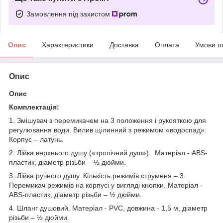
Замовлення під захистом
Опис
Характеристики
Доставка
Оплата
Умови п
Опис
Опис
Комплектація:
1. Змішувач з перемикачем на 3 положення і рукояткою для
регулювання води. Вилив щілинний з режимом «водоспад».
Корпус – латунь.
2. Лійка верхнього душу («тропічний душ»). Матеріал - ABS-
пластик, діаметр різьби – ½ дюйми.
3. Лійка ручного душу. Кількість режимів струменя – 3.
Перемикач режимів на корпусі у вигляді кнопки. Матеріал -
ABS-пластик, діаметр різьби – ½ дюйми.
4. Шланг душовий. Матеріал - PVC, довжина - 1,5 м, діаметр
різьби – ½ дюйми.