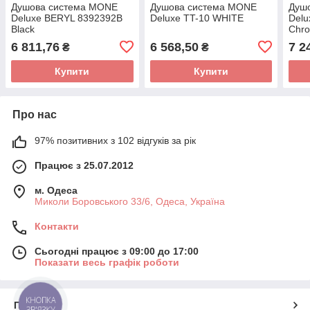
Душова система MONE
Душова система MONE
Душ
Deluxe BERYL 8392392B
Deluxe TT-10 WHITE
Delu
Black
Chr
6 811,76
6 568,50
7 2
₴
₴
Купити
Купити
Про нас
97% позитивних з 102 відгуків за рік
Працює з 25.07.2012
м. Одеса
Миколи Боровського 33/6, Одеса, Україна
Контакти
Сьогодні працює з 09:00 до 17:00
Показати весь графік роботи
КНОПКА
Про нас
ЗВ'ЯЗКУ