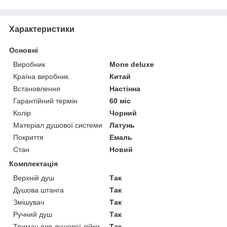
Характеристики
Основні
Виробник
Mone deluxe
Країна виробник
Китай
Встановлення
Настінна
Гарантійний термін
60 міс
Колір
Чорний
Матеріал душової системи
Латунь
Покриття
Емаль
Стан
Новий
Комплектація
Верхній душ
Так
Душова штанга
Так
Змішувач
Так
Ручний душ
Так
Тримач для душової лійки
Так