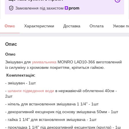
Замовлення під захистом
Опис
Характеристики
Доставка
Оплата
Умови п
Опис
Опис
Змішувач для
умивальника
MONRO LAD10-366 виготовлений
із силуміну з хромовим покриттям, кріпиться гайкою.
Комплектація:
- змішувач - 1шт
-
шланги підведення води
в нержавіючій обплетенні 40см -
2шт
- ніпель для встановлення змішувача 1 1/4" - 1шт
- декоративний ексценрик під основу змішувача 50мм - 1шт
- гайка 1 1/4" для встановлення змішувача - 1шт
- прокладка 1 1/4" під декоративний ексцентрик (кругла) - 1ш