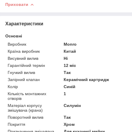
Приховати
Характеристики
Основні
Виробник
Monro
Країна виробник
Китай
Висувний вилив
Ні
Гарантійний термін
12 міс
Гнучкий вилив
Так
Запірний клапан
Керамічний картридж
Колір
Синій
Кількість монтажних
1
отворів
Матеріал корпусу
Силумін
змішувача (крана)
Поворотний вилив
Так
Покриття
Хром
Призначення змішувача
Для кухонної мийки