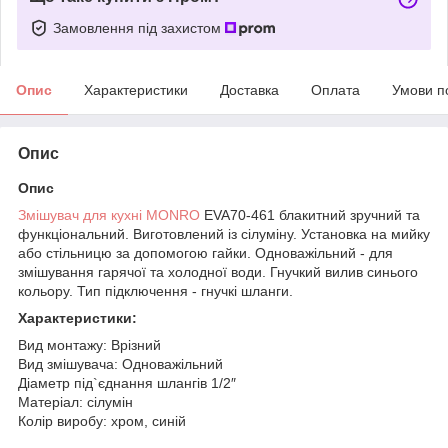
Замовлення під захистом
Опис
Характеристики
Доставка
Оплата
Умови п
Опис
Опис
Змішувач для кухні MONRO
EVA70-461 блакитний зручний та
функціональний. Виготовлений із сілуміну. Установка на мийку
або стільницю за допомогою гайки. Одноважільний - для
змішування гарячої та холодної води. Гнучкий вилив синього
кольору. Тип підключення - гнучкі шланги.
Характеристики:
Вид монтажу: Врізний
Вид змішувача: Одноважільний
Діаметр під`єднання шлангів 1/2″
Матеріал: сілумін
Колір виробу: хром, синій