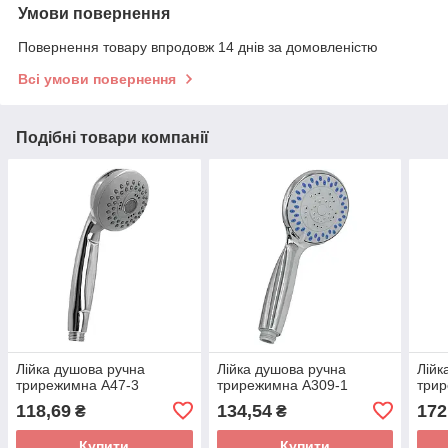
Умови повернення
Повернення товару впродовж 14 днів за домовленістю
Всі умови повернення
Подібні товари компанії
Лійка душова ручна
Лійка душова ручна
Лійк
трирежимна А47-3
трирежимна А309-1
три
118,69
134,54
172
₴
₴
Купити
Купити