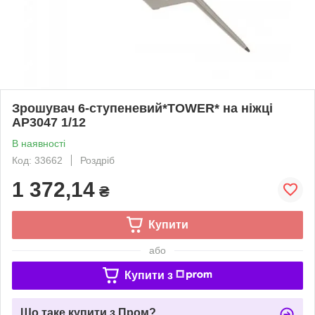
Зрошувач 6-ступеневий*TOWER* на ніжці
АР3047 1/12
В наявності
Код: 33662
Роздріб
1 372,14
₴
Купити
або
Купити з
Що таке купити з Пром?