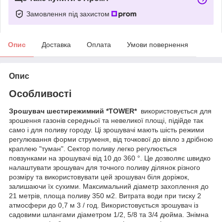
Замовлення під захистом
Опис
Доставка
Оплата
Умови повернення
Опис
Особливості
Зрошувач шестирежимний *TOWER*
використовується для
зрошення газонів середньої та невеликої площі, підійде так
само і для поливу городу. Ці зрошувачі мають шість режими
регулювання форми струменя, від точкової до віяло з дрібною
краплею "туман". Сектор поливу легко регулюється
повзунками на зрошувачі від 10 до 360 °. Це дозволяє швидко
налаштувати зрошувач для точного поливу ділянок різного
розміру та використовувати цей зрошувач біля доріжок,
залишаючи їх сухими. Максимальний діаметр захоплення до
21 метрів, площа поливу 350 м2. Витрата води при тиску 2
атмосфери до 0,7 м 3 / год. Використовується зрошувач із
садовими шлангами діаметром 1/2, 5/8 та 3/4 дюйма. Знімна