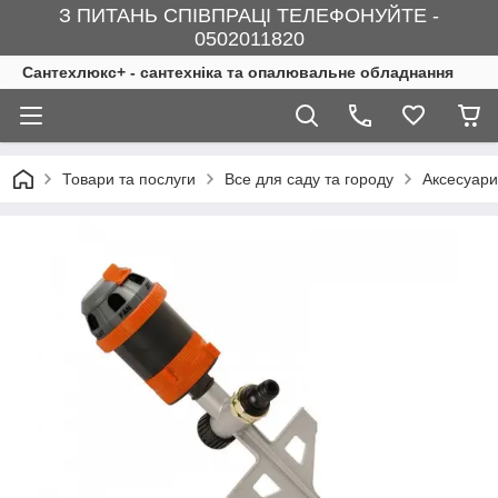
З ПИТАНЬ СПІВПРАЦІ ТЕЛЕФОНУЙТЕ -
0502011820
Сантехлюкс+ - сантехніка та опалювальне обладнання
Товари та послуги
Все для саду та городу
Аксесуар