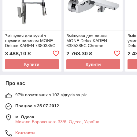
Змішувач для кухні з
Змішувач для ванни
Зміш
гнучким виливом MONE
MONE Delux KAREN
уми
Deluxe KAREN 7380385C
6385385C Chrome
Del
Chrome
Chr
3 488,10
2 763,30
2 4
₴
₴
Купити
Купити
Про нас
97% позитивних з 102 відгуків за рік
Працює з 25.07.2012
м. Одеса
Миколи Боровського 33/6, Одеса, Україна
Контакти