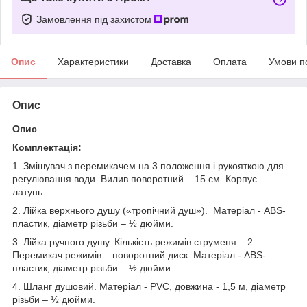
Замовлення під захистом
Опис
Характеристики
Доставка
Оплата
Умови п
Опис
Опис
Комплектація:
1. Змішувач з перемикачем на 3 положення і рукояткою для
регулювання води. Вилив поворотний – 15 см. Корпус –
латунь.
2. Лійка верхнього душу («тропічний душ»). Матеріал - ABS-
пластик, діаметр різьби – ½ дюйми.
3. Лійка ручного душу. Кількість режимів струменя – 2.
Перемикач режимів – поворотний диск. Матеріал - ABS-
пластик, діаметр різьби – ½ дюйми.
4. Шланг душовий. Матеріал - PVC, довжина - 1,5 м, діаметр
різьби – ½ дюйми.