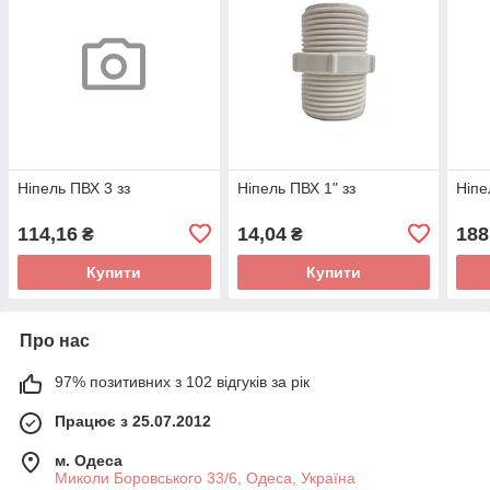
Нiпель ПВХ 3 зз
Нiпель ПВХ 1" зз
Нiпе
114,16
14,04
188
₴
₴
Купити
Купити
Про нас
97% позитивних з 102 відгуків за рік
Працює з 25.07.2012
м. Одеса
Миколи Боровського 33/6, Одеса, Україна