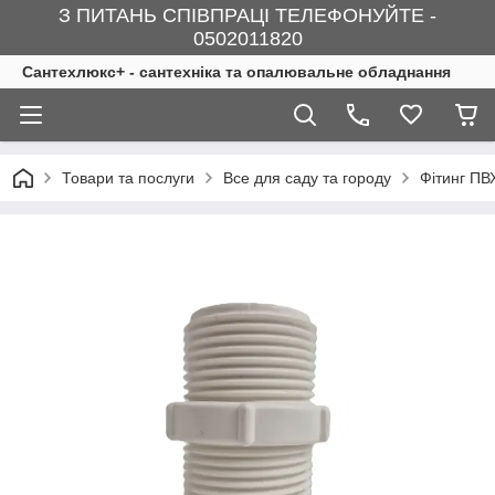
З ПИТАНЬ СПІВПРАЦІ ТЕЛЕФОНУЙТЕ -
0502011820
Сантехлюкс+ - сантехніка та опалювальне обладнання
Товари та послуги
Все для саду та городу
Фітинг П