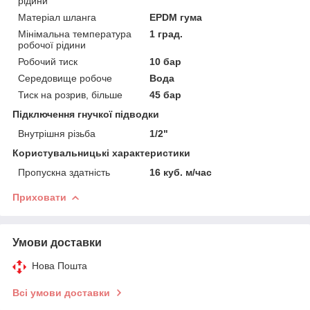
рідини
Матеріал шланга
EPDM гума
Мінімальна температура
1 град.
робочої рідини
Робочий тиск
10 бар
Середовище робоче
Вода
Тиск на розрив, більше
45 бар
Підключення гнучкої підводки
Внутрішня різьба
1/2"
Користувальницькі характеристики
Пропускна здатність
16 куб. м/час
Приховати
Умови доставки
Нова Пошта
Всі умови доставки