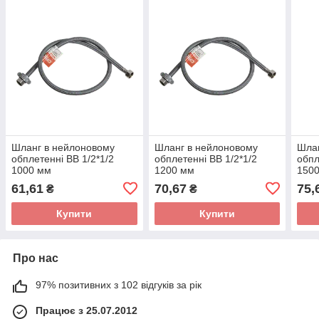
Шланг в нейлоновому
Шланг в нейлоновому
Шлан
обплетенні ВВ 1/2*1/2
обплетенні ВВ 1/2*1/2
обпл
1000 мм
1200 мм
150
61,61
70,67
75,
₴
₴
Купити
Купити
Про нас
97% позитивних з 102 відгуків за рік
Працює з 25.07.2012