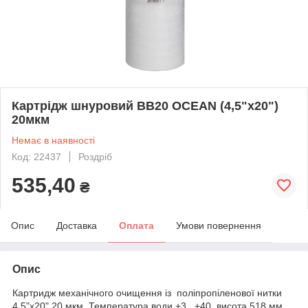
Картрідж шнуровий ВВ20 OCEAN (4,5"x20")
20мкм
Немає в наявності
Код: 22437
Роздріб
535,40
₴
Опис
Доставка
Оплата
Умови повернення
Опис
Картридж механічного очищення із поліпропіленової нитки
4,5"x20" 20 мкм. Температура води +3...+40, висота 518 мм,