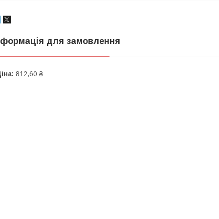
нформація для замовлення
іна:
812,60 ₴