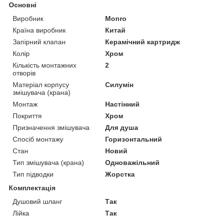
Основні
Виробник
Monro
Країна виробник
Китай
Запірний клапан
Керамічний картридж
Колір
Хром
Кількість монтажних
2
отворів
Матеріал корпусу
Силумін
змішувача (крана)
Монтаж
Настінний
Покриття
Хром
Призначення змішувача
Для душа
Спосіб монтажу
Горизонтальний
Стан
Новий
Тип змішувача (крана)
Одноважільний
Тип підводки
Жорстка
Комплектація
Душовий шланг
Так
Лійка
Так