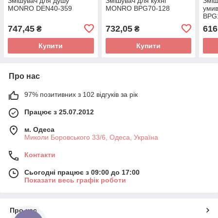
Змішувач для душу
Змішувач для кухні
Зміш
MONRO DEN40-359
MONRO BPG70-128
уми
BPG
747,45
732,05
616
₴
₴
Купити
Купити
Про нас
97% позитивних з 102 відгуків за рік
Працює з 25.07.2012
м. Одеса
Миколи Боровського 33/6, Одеса, Україна
Контакти
Сьогодні працює з 09:00 до 17:00
Показати весь графік роботи
Про нас