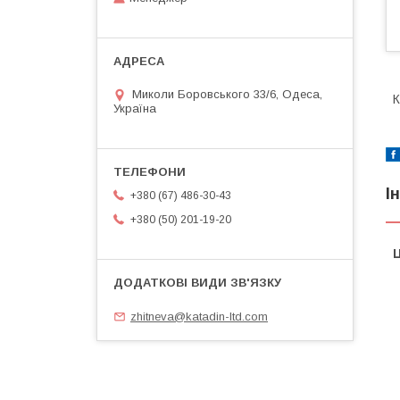
Миколи Боровського 33/6, Одеса,
К
Україна
І
+380 (67) 486-30-43
+380 (50) 201-19-20
Ц
zhitneva@katadin-ltd.com