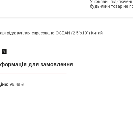
У компанії підключені
будь-який товар не п
артрідж вугілля спресоване OCEAN (2,5"x10") Китай
нформація для замовлення
іна:
96,49 ₴