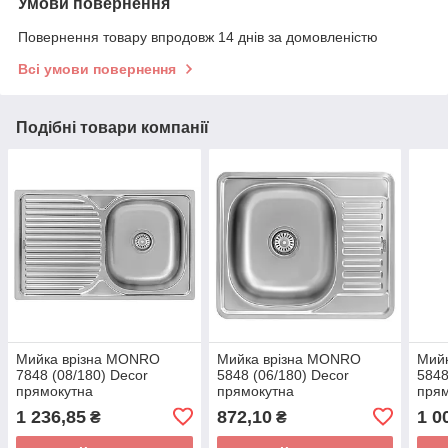
Умови повернення
Повернення товару впродовж 14 днів за домовленістю
Всі умови повернення
Подібні товари компанії
Мийка врізна MONRO
Мийка врізна MONRO
Мий
7848 (08/180) Decor
5848 (06/180) Decor
5848
прямокутна
прямокутна
пря
1 236,85
872,10
1 0
₴
₴