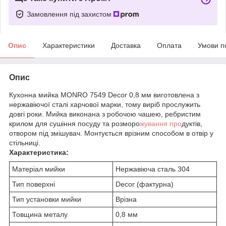
Замовлення під захистом
Опис
Характеристики
Доставка
Оплата
Умови п
Опис
Кухонна мийка MONRO 7549 Decor 0,8 мм виготовлена з
нержавіючої сталі харчової марки, тому виріб прослужить
довгі роки. Мийка виконана з робочою чашею, ребристим
крилом для сушіння посуду та розморо
жування про
дуктів,
отвором під змішувач. Монтується врізним способом в отвір у
стільниці.
Характеристика:
Матеріал мийки
Нержавіюча сталь 304
Тип поверхні
Decor (фактурна)
Тип установки мийки
Врізна
Товщина металу
0,8 мм