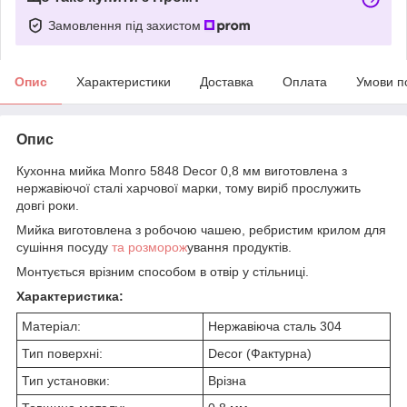
Замовлення під захистом
Опис
Характеристики
Доставка
Оплата
Умови п
Опис
Кухонна мийка Monro 5848 Decor 0,8 мм виготовлена з
нержавіючої сталі харчової марки, тому виріб прослужить
довгі роки.
Мийка виготовлена з робочою чашею, ребристим крилом для
сушіння посуду
та розморож
ування продуктів.
Монтується врізним способом в отвір у стільниці.
Характеристика:
Матеріал:
Нержавіюча сталь 304
Тип поверхні:
Decor (Фактурна)
Тип установки:
Врізна