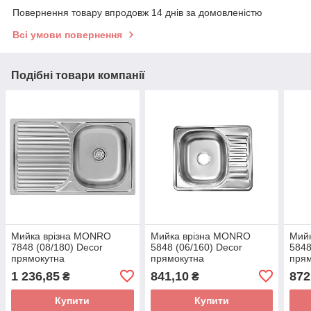
Повернення товару впродовж 14 днів за домовленістю
Всі умови повернення
Подібні товари компанії
Мийка врізна MONRO
Мийка врізна MONRO
Мий
7848 (08/180) Decor
5848 (06/160) Decor
5848
прямокутна
прямокутна
пря
1 236,85
841,10
872
₴
₴
Купити
Купити