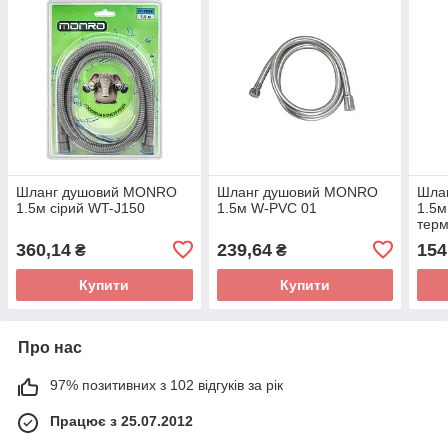
Шланг душовий MONRO
Шланг душовий MONRO
Шла
1.5м сірий WT-J150
1.5м W-PVC 01
1.5
терм
360,14
239,64
154
₴
₴
Купити
Купити
Про нас
97% позитивних з 102 відгуків за рік
Працює з 25.07.2012