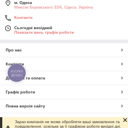
м. Одеса
Миколи Боровського 33/6, Одеса, Україна
Контакти
Сьогодні вихідний
Показати весь графік роботи
Про нас
Контакти
КНОПКА
ЗВ'ЯЗКУ
Доставка та оплата
Графік роботи
Повна версія сайту
Сайт створено на маркетплейсі
Prom.ua
Зараз компанія не може обробляти ваші замовлення та
повідомлення, оскільки за її графіком роботи вихідні дні.