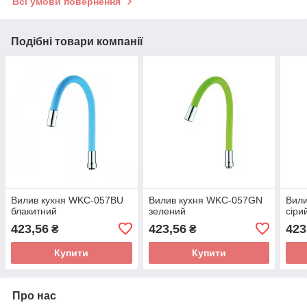
Всі умови повернення
Подібні товари компанії
Вилив кухня WKC-057BU
Вилив кухня WKC-057GN
Вил
блакитний
зелений
сіри
423,56
423,56
423
₴
₴
Купити
Купити
Про нас