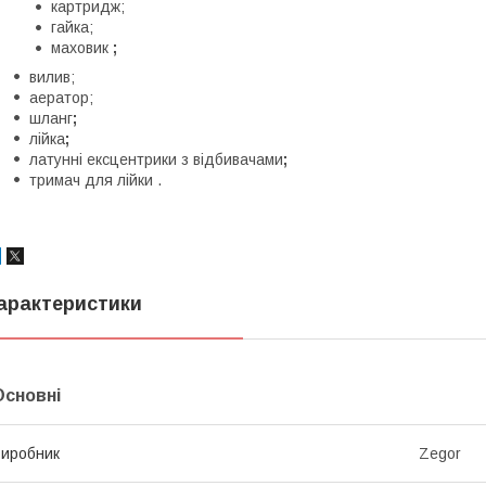
картридж;
гайка;
маховик
;
вилив;
аератор;
шланг
;
лійка
;
латунні ексцентрики з відбивачами
;
тримач для лійки .
арактеристики
Основні
иробник
Zegor