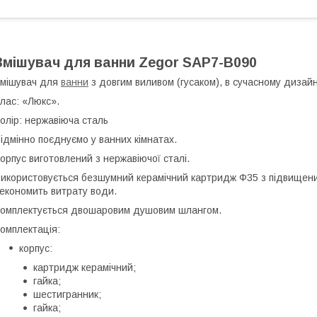
Змішувач для ванни Zegor SAP7-B090
мішувач для
ванни
з довгим виливом (гусаком), в сучасному дизайн
лас: «Люкс».
олір: нержавіюча сталь
ідмінно поєднуємо у ванних кімнатах.
орпус виготовлений з нержавіючої сталі.
икористовується безшумний керамічний картридж Ф35 з підвищени
 економить витрату води.
омплектується двошаровим душовим шлангом.
омплектація:
корпус:
картридж керамічний;
гайка;
шестигранник;
гайка;