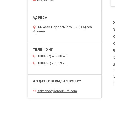
Миколи Боровського 33/6, Одеса,
З
Україна
К
К
В
+380 (67) 486-30-43
К
+380 (50) 201-19-20
В
і
К
К
zhitneva@katadin-ltd.com