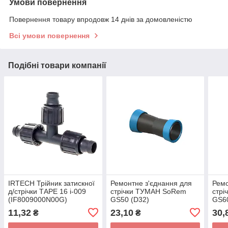
Умови повернення
Повернення товару впродовж 14 днів за домовленістю
Всі умови повернення
Подібні товари компанії
IRTECH Трійник затискної
Ремонтне з'єднання для
Ремо
д/стрічки ТАРЕ 16 i-009
стрічки ТУМАН SoRem
стр
(IF8009000N00G)
GS50 (D32)
GS60
(50/400шт)
11,32
23,10
30,
₴
₴