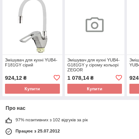
Змішувач для кухні YUB4-
Змішувач для кухні YUB4-
Зміш
F181GY сірий
G181GY у сірому кольорі
YUB
ZEGOR
924,12
1 078,14
924
₴
₴
Купити
Купити
Про нас
97% позитивних з 102 відгуків за рік
Працює з 25.07.2012