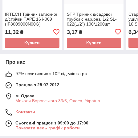
IRTECH Трійник затискної
STP Трійник д/садової
Стар
д/стрічки ТАРЕ 16 i-009
трубки с нар.рез. 1/2 SL-
ущі
(IF8009000N00G)
022(1/2") 100/1200шт
16 S
(50/400шт)
11,32
3,17
6,3
₴
₴
Купити
Купити
Про нас
97% позитивних з 102 відгуків за рік
Працює з 25.07.2012
м. Одеса
Миколи Боровського 33/6, Одеса, Україна
Контакти
Сьогодні працює з 09:00 до 17:00
Показати весь графік роботи