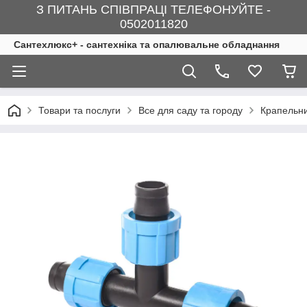
З ПИТАНЬ СПІВПРАЦІ ТЕЛЕФОНУЙТЕ -
0502011820
Сантехлюкс+ - сантехніка та опалювальне обладнання
Товари та послуги
Все для саду та городу
Крапельни