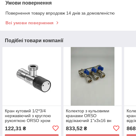
Умови повернення
Повернення товару впродовж 14 днів за домовленістю
Всі умови повернення
Подібні товари компанії
Кран кутовий 1/2*3/4
Колектор з кульовими
Коле
нержавіючий з круглою
кранами ORSO
кра
рукояткою ORSO хром
відсікаючий 1"х3х16 вн
відс
ніке
122,31
833,52
868
₴
₴