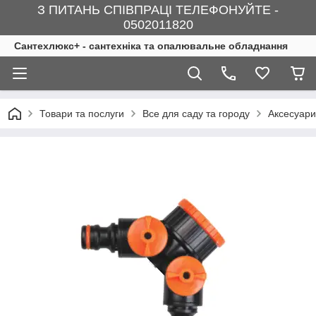
З ПИТАНЬ СПІВПРАЦІ ТЕЛЕФОНУЙТЕ -
0502011820
Сантехлюкс+ - сантехніка та опалювальне обладнання
Товари та послуги
Все для саду та городу
Аксесуар