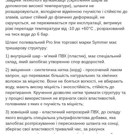
допомогою високої температури), шланги не
розшаровуються, володіючи відмінною гнучкістю і стійкістю до
зламів, шланг стійкий до фізичних деформацій, не
скручується, не пережимається при експлуатації, витримує
різкі перепади температури від -10 до +60°С , розрахований
на тиск води до 6 бар.
Шланг поливальний Pro line торгової марки Symmer має
тришарову структуру:
1) внутрішній шар - м'який ПВХ (пластик), має спеціальний
склад, який запобігає утворенню спор водоростей.
2) зміцнення - синтетична нитка (корд) - просочений лаком
капрон, що переважає більшість натуральних та хімічних
волокон за міцністю. Вони не бояться вогкості, не вбирають
воду, мають високу міцність і зносостійкість, стійкість до
перетирання. Кручення дозволяє нитки тримати структуру та
у процесі використання не втрачати своїх властивостей,
головними з яких є гнучкість та міцність;
3) зовнішній шар - еластичний непрозорий ПВХ, до складу
якого входить спеціальна ультрафіолетова добавка, яка
запобігає розтріскуванню і пересиханню шланга на сонці,
зберігає свої властивості тривалий час, за рахунок