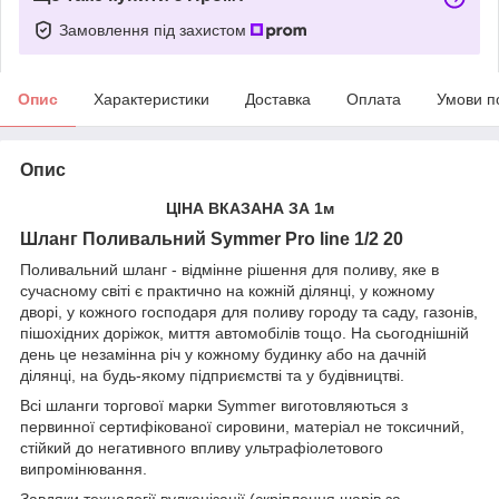
Замовлення під захистом
Опис
Характеристики
Доставка
Оплата
Умови п
Опис
ЦІНА ВКАЗАНА ЗА 1м
Шланг Поливальний Symmer Pro line 1/2 20
Поливальний шланг - відмінне рішення для поливу, яке в
сучасному світі є практично на кожній ділянці, у кожному
дворі, у кожного господаря для поливу городу та саду, газонів,
пішохідних доріжок, миття автомобілів тощо. На сьогоднішній
день це незамінна річ у кожному будинку або на дачній
ділянці, на будь-якому підприємстві та у будівництві.
Всі шланги торгової марки Symmer виготовляються з
первинної сертифікованої сировини, матеріал не токсичний,
стійкий до негативного впливу ультрафіолетового
випромінювання.
Завдяки технології вулканізації (скріплення шарів за