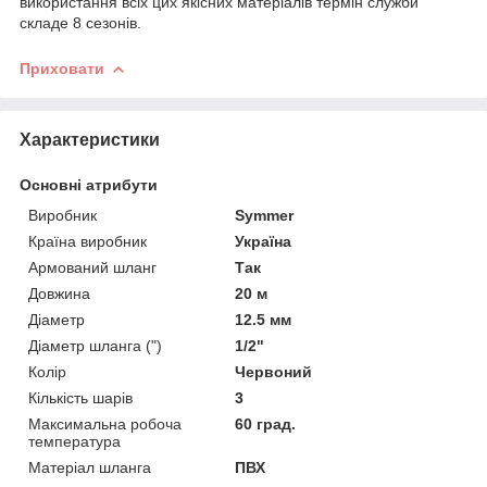
використання всіх цих якісних матеріалів термін служби
складе 8 сезонів.
Приховати
Характеристики
Основні атрибути
Виробник
Symmer
Країна виробник
Україна
Армований шланг
Так
Довжина
20 м
Діаметр
12.5 мм
Діаметр шланга (")
1/2"
Колір
Червоний
Кількість шарів
3
Максимальна робоча
60 град.
температура
Матеріал шланга
ПВХ