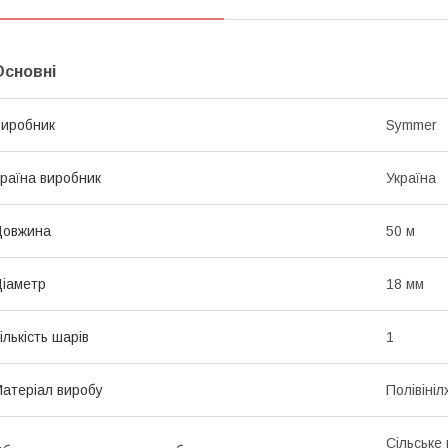
Основні
иробник
Symmer
раїна виробник
Україна
Довжина
50 м
іаметр
18 мм
ількість шарів
1
атеріал виробу
Полівіні
Сільське