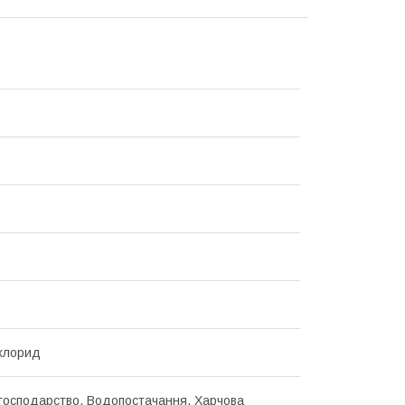
лхлорид
 господарство, Водопостачання, Харчова