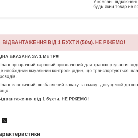
У компанії підключені
будь-який товар не п
ВІДВАНТАЖЕННЯ ВІД 1 БУХТИ (50м). НЕ РІЖЕМО!
ЦІНА ВКАЗАНА ЗА 1 МЕТР!!!
ланг прозрачний харчовий призначений для транспортування води, пи
е необхідний візуальний контроль рідин, що транспортуються шлан
роводів.
ланг еластичний, позбавлений запаху та смаку, допущений до кон
ощо.
ідвантаження від 1 бухти. НЕ РІЖЕМО!
арактеристики