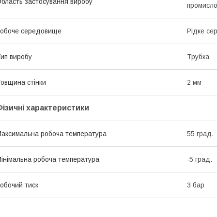
бласть застосування виробу
промисло
обоче середовище
Рідке се
ип виробу
Трубка
овщина стінки
2 мм
Фізичні характеристики
аксимальна робоча температура
55 град.
інімальна робоча температура
-5 град.
обочий тиск
3 бар