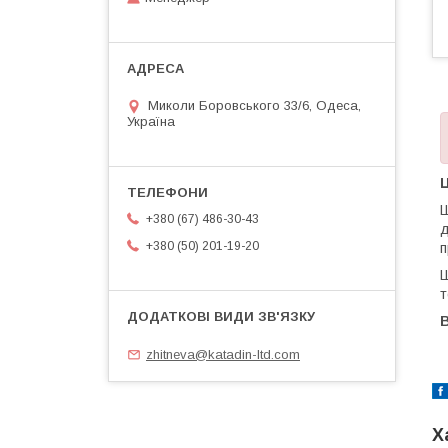
Миколи Боровського 33/6, Одеса,
Україна
Ш
+380 (67) 486-30-43
д
+380 (50) 201-19-20
п
Ш
т
В
zhitneva@katadin-ltd.com
Х