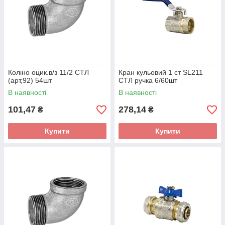
Коліно оцик.в/з 11/2 СТЛ
Кран кульовий 1 ст SL211
(арт,92) 54шт
СТЛ ручка 6/60шт
В наявності
В наявності
101,47
278,14
₴
₴
Купити
Купити