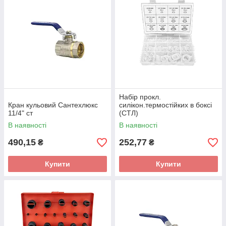
комплектуючих великих діаметрів
Набір прокл.
Кран кульовий Сантехлюкс
силікон.термостійких в боксі
11/4" ст
(СТЛ)
В наявності
В наявності
490,15
252,77
₴
₴
Купити
Купити