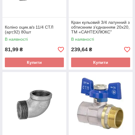
Кран кульовий 3/4 латунний з
Коліно оцик.в/з 11/4 СТЛ
обтискним з'єднанням 20х20,
(арт,92) 80шт
ТМ «САНТЕХЛЮКС"
В наявності
В наявності
81,99
239,64
₴
₴
Купити
Купити