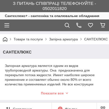
З ПИТАНЬ СПІВПРАЦІ ТЕЛЕФОНУЙТЕ -
0502011820
Сантехлюкс+ - сантехніка та опалювальне обладнання
Товари та послуги
Запірна арматура
CАНТЕХЛЮКС
CАНТЕХЛЮКС
Запорная арматура является одним из видов
трубопроводной арматуры. Она предназначена для
перекрытия потока жидкости. Имеет наиболее широкое
применение и составляет обычно около 80% от всего
количества применяемых изделий. Не все конструкции
арматуры могут нормально работать, будучи смонтированы
Показати все
в любом положении. В связи с этим запорную арматуру
разделили на три группы, по способу монтажа.
Первый –установка в вертикальном положении на
Сортування
0
Фільтри