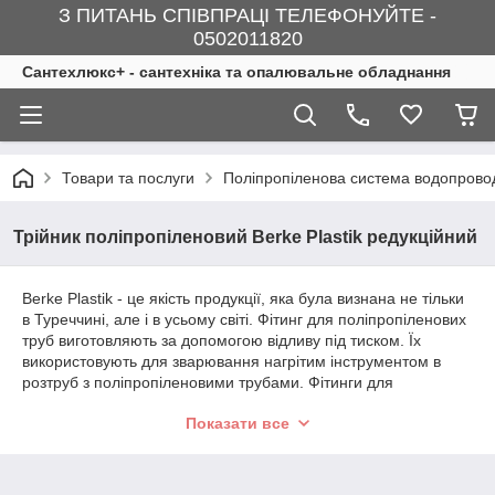
З ПИТАНЬ СПІВПРАЦІ ТЕЛЕФОНУЙТЕ -
0502011820
Сантехлюкс+ - сантехніка та опалювальне обладнання
Товари та послуги
Поліпропіленова система водопрово
Трійник поліпропіленовий Berke Plastik редукційний
Berke Plastik - це якість продукції, яка була визнана не тільки
в Туреччині, але і в усьому світі. Фітинг для поліпропіленових
труб виготовляють за допомогою відливу під тиском. Їх
використовують для зварювання нагрітим інструментом в
розтруб з поліпропіленовими трубами. Фітинги для
поліпропіленових труб використовують для ремонту та
Показати все
монтажу систем опалення та водопостачання за винятком
трубопроводів, які призначені для протипожежних систем.
Трійник поліпропіленовий перехідний призначений для
розгалуження трубопроводу з переходом на менший діаметр