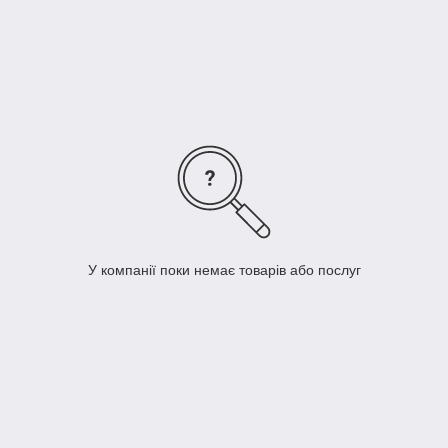
у системах водопостачання та опалення транспортуючих
питну або технічну воду. Трійник поліпропіленовий
перехідний застосовується в системах технологічних
трубопроводів харчової та хімічної промисловості в житлових,
адміністративних або виробничих будівлях.
У компанії поки немає товарів або послуг