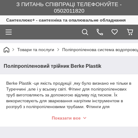
З ПИТАНЬ СПІВПРАЦІ ТЕЛЕФОНУЙТЕ -
0502011820
Сантехлюкс+ - сантехніка та опалювальне обладнання
Товари та послуги
Поліпропіленова система водопрово
Поліпропіленовий трійник Berke Plastik
Berke Plastik -це якість продукції ,яку було визнано не тільки в
Туреччині ,але і у всьому світі. Фітинг для поліпропіленових
труб виготовляють за допомогою відливу під тиском. Їх
використовують для зварювання нагрітим інструментом в
розтруб з поліпропіленовими трубами. Фітинги для
поліпропіленових труб використовують для ремонту і
Показати все
монтажу систем опалення та водопостачання за винятком
трубопроводів, які призначені для протипожежних систем.
Трійник – це сполучний фітинг пінопропілена, який
використовується для формування розгалуження