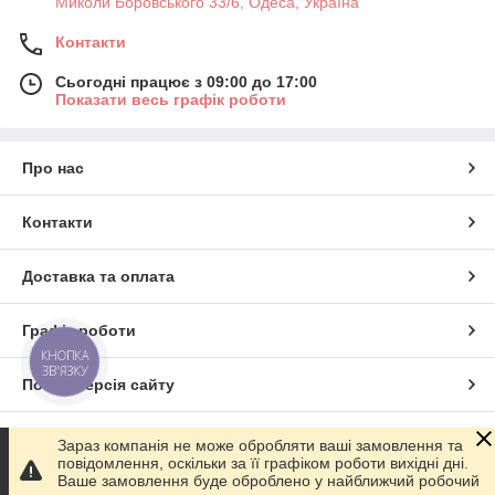
Миколи Боровського 33/6, Одеса, Україна
Контакти
Сьогодні працює з 09:00 до 17:00
Показати весь графік роботи
Про нас
Контакти
Доставка та оплата
Графік роботи
КНОПКА
ЗВ'ЯЗКУ
Повна версія сайту
Сайт створено на маркетплейсі
Prom.ua
Зараз компанія не може обробляти ваші замовлення та
повідомлення, оскільки за її графіком роботи вихідні дні.
Ваше замовлення буде оброблено у найближчий робочий
Політика конфіденційності